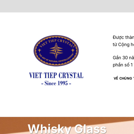
Được thành
từ Cộng h
Gần 30 năm
phần số 1 
VỀ CHÚNG 
Whisky Glass