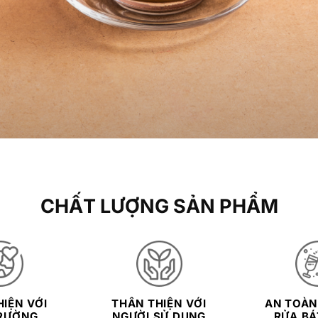
CHẤT LƯỢNG SẢN PHẨM
IỆN VỚI
THÂN THIỆN VỚI
AN TOÀN
RƯỜNG
NGƯỜI SỬ DỤNG
RỬA BÁT