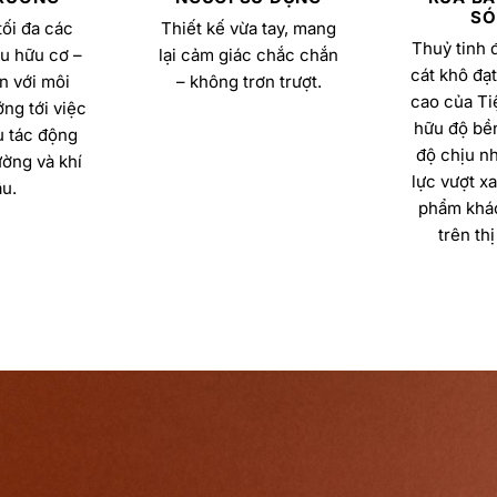
SÓ
ối đa các
Thiết kế vừa tay, mang
Thuỷ tinh 
u hữu cơ –
lại cảm giác chắc chắn
cát khô đạt
n với môi
– không trơn trượt.
cao của Ti
ng tới việc
hữu độ bền
u tác động
độ chịu nh
ường và khí
lực vượt x
u.
phẩm khác
trên thị