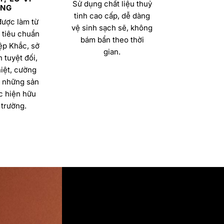
Sử dụng chất liệu thuỷ
NG
tinh cao cấp, dễ dàng
được làm từ
vệ sinh sạch sẽ, không
 tiêu chuẩn
bám bẩn theo thời
ệp Khắc, sở
gian.
 tuyệt đối,
iệt, cường
a những sản
 hiện hữu
 trường.