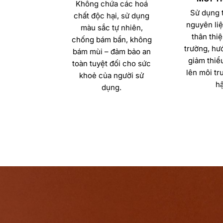
Không chứa các hoá
Sử dụng t
chất độc hại, sử dụng
nguyên liệ
màu sắc tự nhiên,
thân thiệ
chống bám bẩn, không
trường, hướ
bám mùi – đảm bảo an
giảm thiể
toàn tuyệt đối cho sức
lên môi tr
khoẻ của người sử
hậ
dụng.