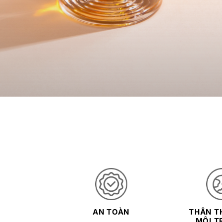
AN TOÀN
THÂN TH
MÔI T