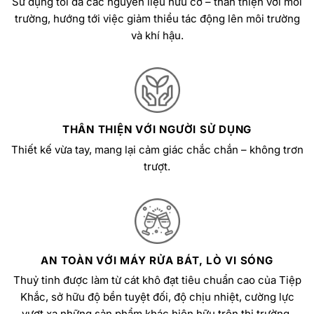
Sử dụng tối đa các nguyên liệu hữu cơ – thân thiện với môi
trường, hướng tới việc giảm thiểu tác động lên môi trường
và khí hậu.
THÂN THIỆN VỚI NGƯỜI SỬ DỤNG
Thiết kế vừa tay, mang lại cảm giác chắc chắn – không trơn
trượt.
AN TOÀN VỚI MÁY RỬA BÁT, LÒ VI SÓNG
Thuỷ tinh được làm từ cát khô đạt tiêu chuẩn cao của Tiệp
Khắc, sở hữu độ bền tuyệt đối, độ chịu nhiệt, cường lực
vượt xa những sản phẩm khác hiện hữu trên thị trường.