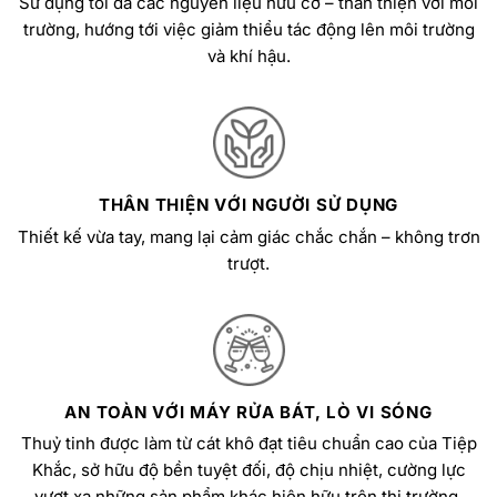
Sử dụng tối đa các nguyên liệu hữu cơ – thân thiện với môi
trường, hướng tới việc giảm thiểu tác động lên môi trường
và khí hậu.
THÂN THIỆN VỚI NGƯỜI SỬ DỤNG
Thiết kế vừa tay, mang lại cảm giác chắc chắn – không trơn
trượt.
AN TOÀN VỚI MÁY RỬA BÁT, LÒ VI SÓNG
Thuỷ tinh được làm từ cát khô đạt tiêu chuẩn cao của Tiệp
Khắc, sở hữu độ bền tuyệt đối, độ chịu nhiệt, cường lực
vượt xa những sản phẩm khác hiện hữu trên thị trường.