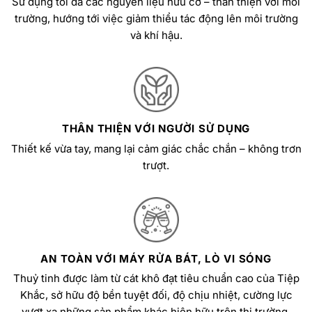
Sử dụng tối đa các nguyên liệu hữu cơ – thân thiện với môi
trường, hướng tới việc giảm thiểu tác động lên môi trường
và khí hậu.
THÂN THIỆN VỚI NGƯỜI SỬ DỤNG
Thiết kế vừa tay, mang lại cảm giác chắc chắn – không trơn
trượt.
AN TOÀN VỚI MÁY RỬA BÁT, LÒ VI SÓNG
Thuỷ tinh được làm từ cát khô đạt tiêu chuẩn cao của Tiệp
Khắc, sở hữu độ bền tuyệt đối, độ chịu nhiệt, cường lực
vượt xa những sản phẩm khác hiện hữu trên thị trường.