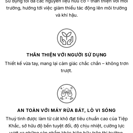
Sử dụng tối đa các nguyên liệu hữu cơ – thân thiện với môi
trường, hướng tới việc giảm thiểu tác động lên môi trường
và khí hậu.
THÂN THIỆN VỚI NGƯỜI SỬ DỤNG
Thiết kế vừa tay, mang lại cảm giác chắc chắn – không trơn
trượt.
AN TOÀN VỚI MÁY RỬA BÁT, LÒ VI SÓNG
Thuỷ tinh được làm từ cát khô đạt tiêu chuẩn cao của Tiệp
Khắc, sở hữu độ bền tuyệt đối, độ chịu nhiệt, cường lực
vượt xa những sản phẩm khác hiện hữu trên thị trường.