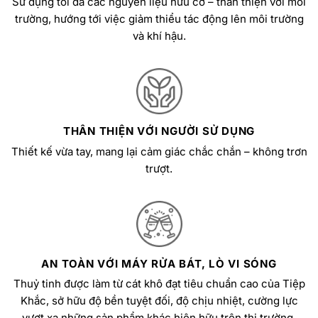
Sử dụng tối đa các nguyên liệu hữu cơ – thân thiện với môi
trường, hướng tới việc giảm thiểu tác động lên môi trường
và khí hậu.
THÂN THIỆN VỚI NGƯỜI SỬ DỤNG
Thiết kế vừa tay, mang lại cảm giác chắc chắn – không trơn
trượt.
AN TOÀN VỚI MÁY RỬA BÁT, LÒ VI SÓNG
Thuỷ tinh được làm từ cát khô đạt tiêu chuẩn cao của Tiệp
Khắc, sở hữu độ bền tuyệt đối, độ chịu nhiệt, cường lực
vượt xa những sản phẩm khác hiện hữu trên thị trường.