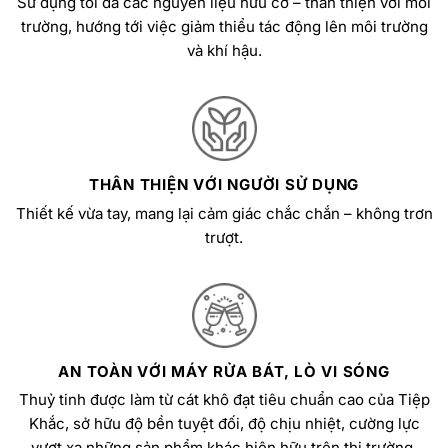
Sử dụng tối đa các nguyên liệu hữu cơ – thân thiện với môi
trường, hướng tới việc giảm thiểu tác động lên môi trường
và khí hậu.
THÂN THIỆN VỚI NGƯỜI SỬ DỤNG
Thiết kế vừa tay, mang lại cảm giác chắc chắn – không trơn
trượt.
AN TOÀN VỚI MÁY RỬA BÁT, LÒ VI SÓNG
Thuỷ tinh được làm từ cát khô đạt tiêu chuẩn cao của Tiệp
Khắc, sở hữu độ bền tuyệt đối, độ chịu nhiệt, cường lực
vượt xa những sản phẩm khác hiện hữu trên thị trường.