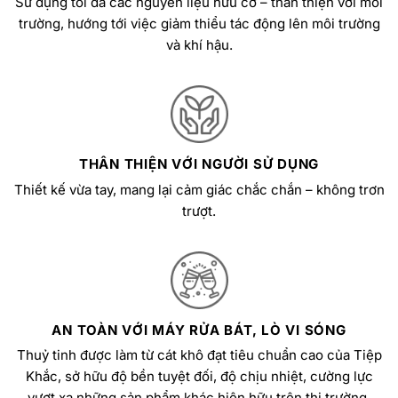
Sử dụng tối đa các nguyên liệu hữu cơ – thân thiện với môi
trường, hướng tới việc giảm thiểu tác động lên môi trường
và khí hậu.
THÂN THIỆN VỚI NGƯỜI SỬ DỤNG
Thiết kế vừa tay, mang lại cảm giác chắc chắn – không trơn
trượt.
AN TOÀN VỚI MÁY RỬA BÁT, LÒ VI SÓNG
Thuỷ tinh được làm từ cát khô đạt tiêu chuẩn cao của Tiệp
Khắc, sở hữu độ bền tuyệt đối, độ chịu nhiệt, cường lực
vượt xa những sản phẩm khác hiện hữu trên thị trường.