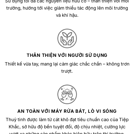
Sử dụng tối đa các nguyên liệu hữu cơ – thân thiện với môi
trường, hướng tới việc giảm thiểu tác động lên môi trường
và khí hậu.
THÂN THIỆN VỚI NGƯỜI SỬ DỤNG
Thiết kế vừa tay, mang lại cảm giác chắc chắn – không trơn
trượt.
AN TOÀN VỚI MÁY RỬA BÁT, LÒ VI SÓNG
Thuỷ tinh được làm từ cát khô đạt tiêu chuẩn cao của Tiệp
Khắc, sở hữu độ bền tuyệt đối, độ chịu nhiệt, cường lực
vượt xa những sản phẩm khác hiện hữu trên thị trường.