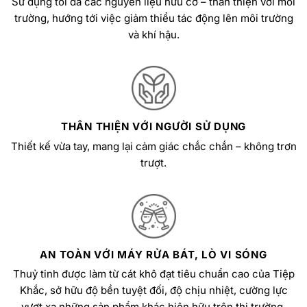
Sử dụng tối đa các nguyên liệu hữu cơ – thân thiện với môi
trường, hướng tới việc giảm thiểu tác động lên môi trường
và khí hậu.
THÂN THIỆN VỚI NGƯỜI SỬ DỤNG
Thiết kế vừa tay, mang lại cảm giác chắc chắn – không trơn
trượt.
AN TOÀN VỚI MÁY RỬA BÁT, LÒ VI SÓNG
Thuỷ tinh được làm từ cát khô đạt tiêu chuẩn cao của Tiệp
Khắc, sở hữu độ bền tuyệt đối, độ chịu nhiệt, cường lực
vượt xa những sản phẩm khác hiện hữu trên thị trường.