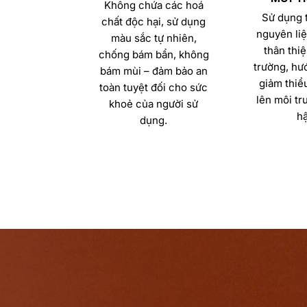
Không chứa các hoá
Sử dụng t
chất độc hại, sử dụng
nguyên liệ
màu sắc tự nhiên,
thân thiệ
chống bám bẩn, không
trường, hướ
bám mùi – đảm bảo an
giảm thiể
toàn tuyệt đối cho sức
lên môi tr
khoẻ của người sử
hậ
dụng.