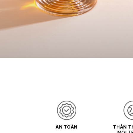
AN TOÀN
THÂN TH
MÔI T