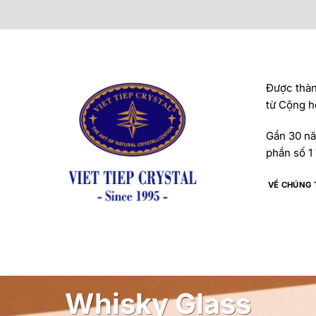
Được thành
từ Cộng h
Gần 30 năm
phần số 1 
VỀ CHÚNG 
Whisky Glass