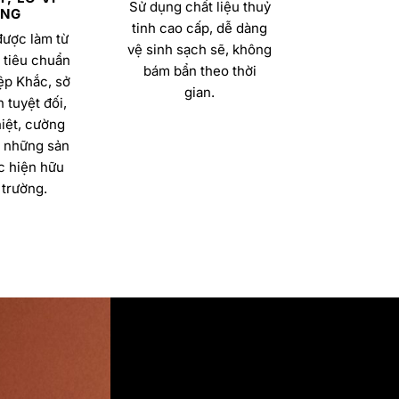
Sử dụng chất liệu thuỷ
NG
tinh cao cấp, dễ dàng
được làm từ
vệ sinh sạch sẽ, không
 tiêu chuẩn
bám bẩn theo thời
ệp Khắc, sở
gian.
 tuyệt đối,
iệt, cường
a những sản
 hiện hữu
 trường.