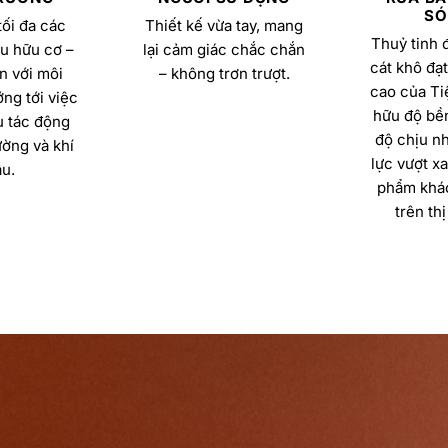
SÓ
ối đa các
Thiết kế vừa tay, mang
Thuỷ tinh 
u hữu cơ –
lại cảm giác chắc chắn
cát khô đạt
n với môi
– không trơn trượt.
cao của Ti
ng tới việc
hữu độ bền
u tác động
độ chịu nh
ường và khí
lực vượt x
u.
phẩm khác
trên thị