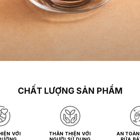
CHẤT LƯỢNG SẢN PHẨM
IỆN VỚI
THÂN THIỆN VỚI
AN TOÀN
RƯỜNG
NGƯỜI SỬ DỤNG
RỬA BÁT