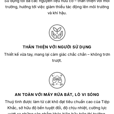
Sử dụng tối đa các nguyên liệu hữu cơ – thân thiện với môi
trường, hướng tới việc giảm thiểu tác động lên môi trường
và khí hậu.
THÂN THIỆN VỚI NGƯỜI SỬ DỤNG
Thiết kế vừa tay, mang lại cảm giác chắc chắn – không trơn
trượt.
AN TOÀN VỚI MÁY RỬA BÁT, LÒ VI SÓNG
Thuỷ tinh được làm từ cát khô đạt tiêu chuẩn cao của Tiệp
Khắc, sở hữu độ bền tuyệt đối, độ chịu nhiệt, cường lực
vượt xa những sản phẩm khác hiện hữu trên thị trường.