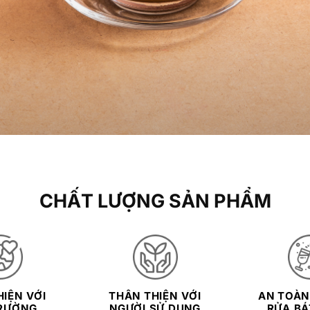
CHẤT LƯỢNG SẢN PHẨM
IỆN VỚI
THÂN THIỆN VỚI
AN TOÀN
RƯỜNG
NGƯỜI SỬ DỤNG
RỬA BÁT