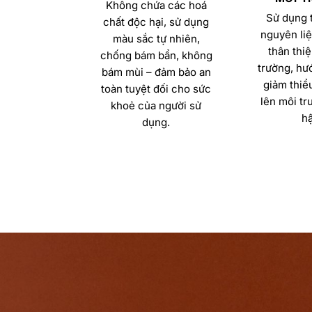
Không chứa các hoá
Sử dụng t
chất độc hại, sử dụng
nguyên liệ
màu sắc tự nhiên,
thân thiệ
chống bám bẩn, không
trường, hướ
bám mùi – đảm bảo an
giảm thiể
toàn tuyệt đối cho sức
lên môi tr
khoẻ của người sử
hậ
dụng.