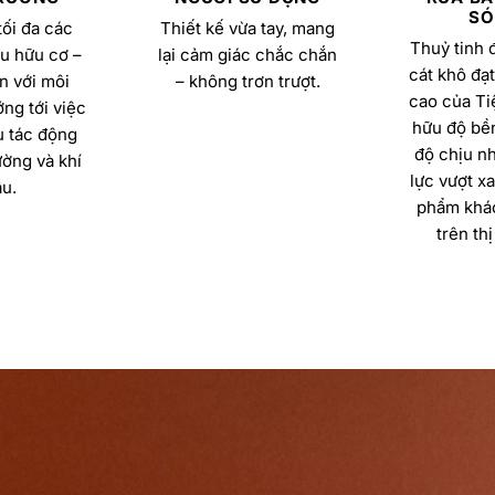
SÓ
ối đa các
Thiết kế vừa tay, mang
Thuỷ tinh 
u hữu cơ –
lại cảm giác chắc chắn
cát khô đạt
n với môi
– không trơn trượt.
cao của Ti
ng tới việc
hữu độ bền
u tác động
độ chịu nh
ường và khí
lực vượt x
u.
phẩm khác
trên thị