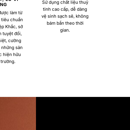
Sử dụng chất liệu thuỷ
NG
tinh cao cấp, dễ dàng
được làm từ
vệ sinh sạch sẽ, không
 tiêu chuẩn
bám bẩn theo thời
ệp Khắc, sở
gian.
 tuyệt đối,
iệt, cường
a những sản
 hiện hữu
 trường.