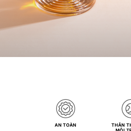
AN TOÀN
THÂN TH
MÔI T