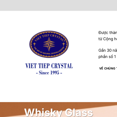
Được thành
từ Cộng h
Gần 30 năm
phần số 1 
VỀ CHÚNG 
Whisky Glass