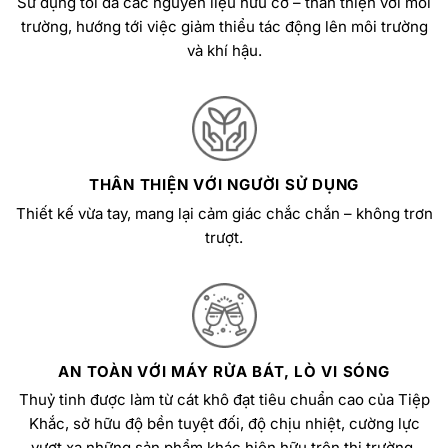
Sử dụng tối đa các nguyên liệu hữu cơ – thân thiện với môi
trường, hướng tới việc giảm thiểu tác động lên môi trường
và khí hậu.
THÂN THIỆN VỚI NGƯỜI SỬ DỤNG
Thiết kế vừa tay, mang lại cảm giác chắc chắn – không trơn
trượt.
AN TOÀN VỚI MÁY RỬA BÁT, LÒ VI SÓNG
Thuỷ tinh được làm từ cát khô đạt tiêu chuẩn cao của Tiệp
Khắc, sở hữu độ bền tuyệt đối, độ chịu nhiệt, cường lực
vượt xa những sản phẩm khác hiện hữu trên thị trường.