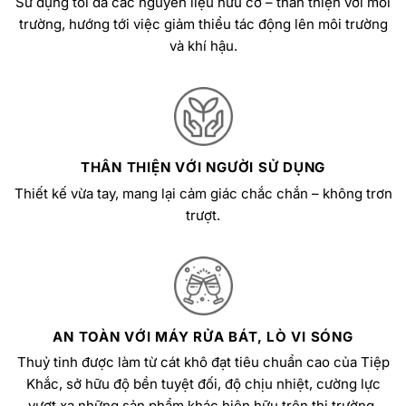
Sử dụng tối đa các nguyên liệu hữu cơ – thân thiện với môi
trường, hướng tới việc giảm thiểu tác động lên môi trường
và khí hậu.
THÂN THIỆN VỚI NGƯỜI SỬ DỤNG
Thiết kế vừa tay, mang lại cảm giác chắc chắn – không trơn
trượt.
AN TOÀN VỚI MÁY RỬA BÁT, LÒ VI SÓNG
Thuỷ tinh được làm từ cát khô đạt tiêu chuẩn cao của Tiệp
Khắc, sở hữu độ bền tuyệt đối, độ chịu nhiệt, cường lực
vượt xa những sản phẩm khác hiện hữu trên thị trường.