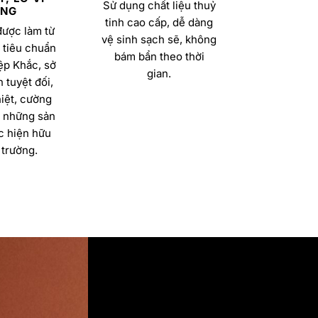
Sử dụng chất liệu thuỷ
NG
tinh cao cấp, dễ dàng
được làm từ
vệ sinh sạch sẽ, không
 tiêu chuẩn
bám bẩn theo thời
ệp Khắc, sở
gian.
 tuyệt đối,
iệt, cường
a những sản
 hiện hữu
 trường.