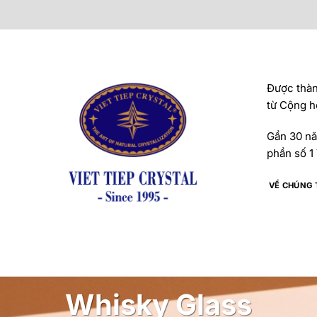
Được thành
từ Cộng h
Gần 30 năm
phần số 1 
VỀ CHÚNG 
Whisky Glass