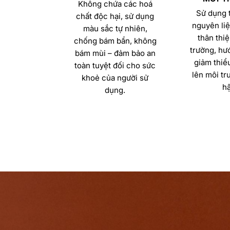
Không chứa các hoá
Sử dụng t
chất độc hại, sử dụng
nguyên liệ
màu sắc tự nhiên,
thân thiệ
chống bám bẩn, không
trường, hướ
bám mùi – đảm bảo an
giảm thiể
toàn tuyệt đối cho sức
lên môi tr
khoẻ của người sử
hậ
dụng.