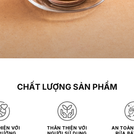
CHẤT LƯỢNG SẢN PHẨM
IỆN VỚI
THÂN THIỆN VỚI
AN TOÀN
RƯỜNG
NGƯỜI SỬ DỤNG
RỬA BÁT