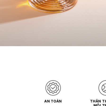
AN TOÀN
THÂN TH
MÔI T