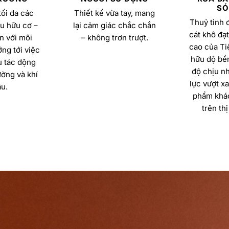
SÓ
ối đa các
Thiết kế vừa tay, mang
Thuỷ tinh 
u hữu cơ –
lại cảm giác chắc chắn
cát khô đạt
n với môi
– không trơn trượt.
cao của Ti
ng tới việc
hữu độ bền
u tác động
độ chịu nh
ường và khí
lực vượt x
u.
phẩm khác
trên thị