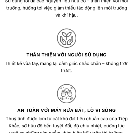
Sử dụng tối đa các nguyên liệu hữu cơ – thân thiện với môi
trường, hướng tới việc giảm thiểu tác động lên môi trường
và khí hậu.
THÂN THIỆN VỚI NGƯỜI SỬ DỤNG
Thiết kế vừa tay, mang lại cảm giác chắc chắn – không trơn
trượt.
AN TOÀN VỚI MÁY RỬA BÁT, LÒ VI SÓNG
Thuỷ tinh được làm từ cát khô đạt tiêu chuẩn cao của Tiệp
Khắc, sở hữu độ bền tuyệt đối, độ chịu nhiệt, cường lực
vượt xa những sản phẩm khác hiện hữu trên thị trường.