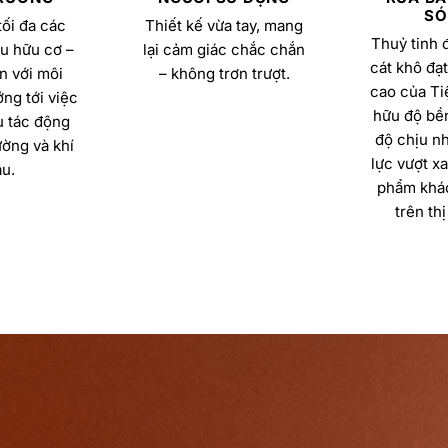
SÓ
ối đa các
Thiết kế vừa tay, mang
Thuỷ tinh 
u hữu cơ –
lại cảm giác chắc chắn
cát khô đạt
n với môi
– không trơn trượt.
cao của Ti
ng tới việc
hữu độ bền
u tác động
độ chịu nh
ường và khí
lực vượt x
u.
phẩm khác
trên thị