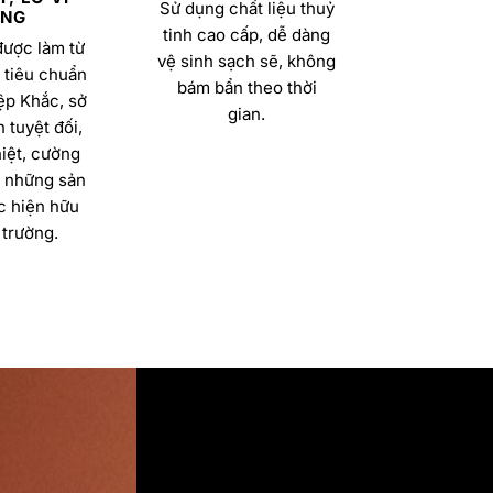
Sử dụng chất liệu thuỷ
NG
tinh cao cấp, dễ dàng
được làm từ
vệ sinh sạch sẽ, không
 tiêu chuẩn
bám bẩn theo thời
ệp Khắc, sở
gian.
 tuyệt đối,
iệt, cường
a những sản
 hiện hữu
 trường.