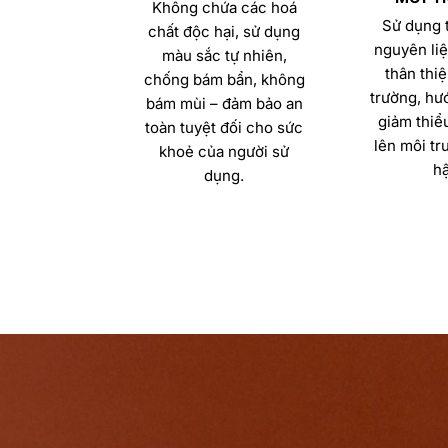
Không chứa các hoá
Sử dụng t
chất độc hại, sử dụng
nguyên liệ
màu sắc tự nhiên,
thân thiệ
chống bám bẩn, không
trường, hướ
bám mùi – đảm bảo an
giảm thiể
toàn tuyệt đối cho sức
lên môi tr
khoẻ của người sử
hậ
dụng.