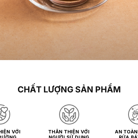
CHẤT LƯỢNG SẢN PHẨM
IỆN VỚI
THÂN THIỆN VỚI
AN TOÀN
RƯỜNG
NGƯỜI SỬ DỤNG
RỬA BÁT