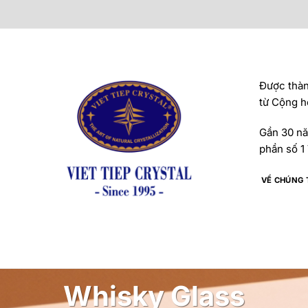
Được thành
từ Cộng h
Gần 30 năm
phần số 1 
VỀ CHÚNG 
Whisky Glass