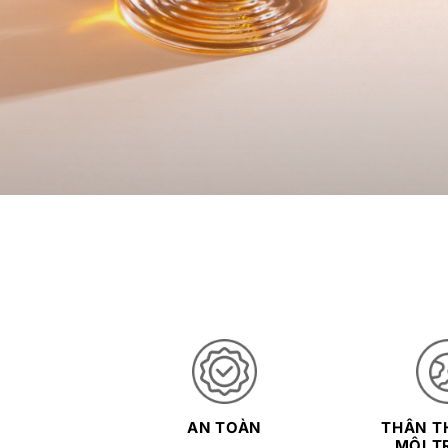
AN TOÀN
THÂN TH
MÔI T