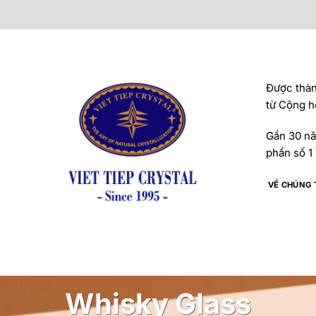
Được thành
từ Cộng h
Gần 30 năm
phần số 1 
VỀ CHÚNG 
Whisky Glass