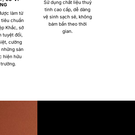
Sử dụng chất liệu thuỷ
NG
tinh cao cấp, dễ dàng
được làm từ
vệ sinh sạch sẽ, không
 tiêu chuẩn
bám bẩn theo thời
ệp Khắc, sở
gian.
 tuyệt đối,
iệt, cường
a những sản
 hiện hữu
 trường.