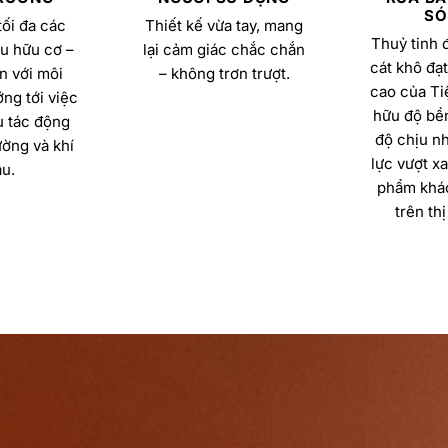
SÓ
ối đa các
Thiết kế vừa tay, mang
Thuỷ tinh 
u hữu cơ –
lại cảm giác chắc chắn
cát khô đạt
n với môi
– không trơn trượt.
cao của Ti
ng tới việc
hữu độ bền
u tác động
độ chịu nh
ường và khí
lực vượt x
u.
phẩm khác
trên thị