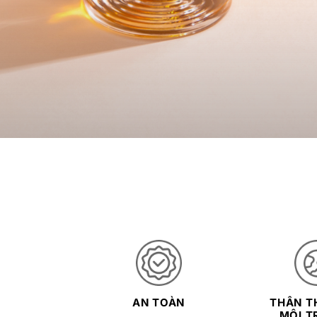
AN TOÀN
THÂN TH
MÔI T