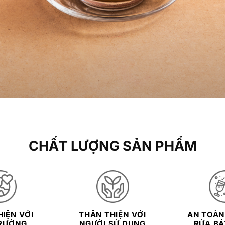
CHẤT LƯỢNG SẢN PHẨM
IỆN VỚI
THÂN THIỆN VỚI
AN TOÀN
RƯỜNG
NGƯỜI SỬ DỤNG
RỬA BÁT