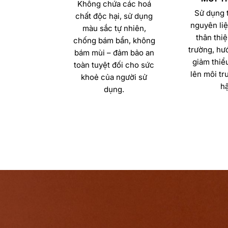
Không chứa các hoá
Sử dụng t
chất độc hại, sử dụng
nguyên liệ
màu sắc tự nhiên,
thân thiệ
chống bám bẩn, không
trường, hướ
bám mùi – đảm bảo an
giảm thiể
toàn tuyệt đối cho sức
lên môi tr
khoẻ của người sử
hậ
dụng.