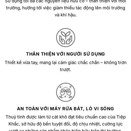
Sử dụng tối đa các nguyên liệu hữu cơ – thân thiện với môi
trường, hướng tới việc giảm thiểu tác động lên môi trường
và khí hậu.
THÂN THIỆN VỚI NGƯỜI SỬ DỤNG
Thiết kế vừa tay, mang lại cảm giác chắc chắn – không trơn
trượt.
AN TOÀN VỚI MÁY RỬA BÁT, LÒ VI SÓNG
Thuỷ tinh được làm từ cát khô đạt tiêu chuẩn cao của Tiệp
Khắc, sở hữu độ bền tuyệt đối, độ chịu nhiệt, cường lực
vượt xa những sản phẩm khác hiện hữu trên thị trường.