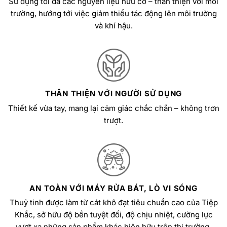
Sử dụng tối đa các nguyên liệu hữu cơ – thân thiện với môi
trường, hướng tới việc giảm thiểu tác động lên môi trường
và khí hậu.
THÂN THIỆN VỚI NGƯỜI SỬ DỤNG
Thiết kế vừa tay, mang lại cảm giác chắc chắn – không trơn
trượt.
AN TOÀN VỚI MÁY RỬA BÁT, LÒ VI SÓNG
Thuỷ tinh được làm từ cát khô đạt tiêu chuẩn cao của Tiệp
Khắc, sở hữu độ bền tuyệt đối, độ chịu nhiệt, cường lực
vượt xa những sản phẩm khác hiện hữu trên thị trường.