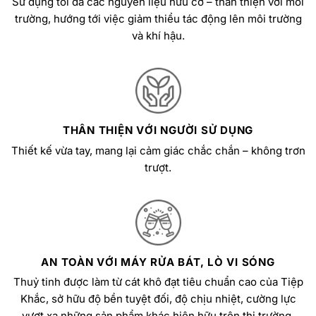
Sử dụng tối đa các nguyên liệu hữu cơ – thân thiện với môi
trường, hướng tới việc giảm thiểu tác động lên môi trường
và khí hậu.
THÂN THIỆN VỚI NGƯỜI SỬ DỤNG
Thiết kế vừa tay, mang lại cảm giác chắc chắn – không trơn
trượt.
AN TOÀN VỚI MÁY RỬA BÁT, LÒ VI SÓNG
Thuỷ tinh được làm từ cát khô đạt tiêu chuẩn cao của Tiệp
Khắc, sở hữu độ bền tuyệt đối, độ chịu nhiệt, cường lực
vượt xa những sản phẩm khác hiện hữu trên thị trường.