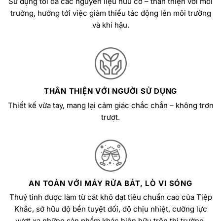
Sử dụng tối đa các nguyên liệu hữu cơ – thân thiện với môi
trường, hướng tới việc giảm thiểu tác động lên môi trường
và khí hậu.
THÂN THIỆN VỚI NGƯỜI SỬ DỤNG
Thiết kế vừa tay, mang lại cảm giác chắc chắn – không trơn
trượt.
AN TOÀN VỚI MÁY RỬA BÁT, LÒ VI SÓNG
Thuỷ tinh được làm từ cát khô đạt tiêu chuẩn cao của Tiệp
Khắc, sở hữu độ bền tuyệt đối, độ chịu nhiệt, cường lực
vượt xa những sản phẩm khác hiện hữu trên thị trường.