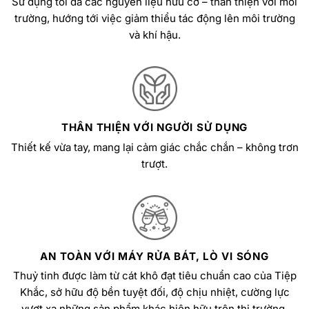
Sử dụng tối đa các nguyên liệu hữu cơ – thân thiện với môi
trường, hướng tới việc giảm thiểu tác động lên môi trường
và khí hậu.
THÂN THIỆN VỚI NGƯỜI SỬ DỤNG
Thiết kế vừa tay, mang lại cảm giác chắc chắn – không trơn
trượt.
AN TOÀN VỚI MÁY RỬA BÁT, LÒ VI SÓNG
Thuỷ tinh được làm từ cát khô đạt tiêu chuẩn cao của Tiệp
Khắc, sở hữu độ bền tuyệt đối, độ chịu nhiệt, cường lực
vượt xa những sản phẩm khác hiện hữu trên thị trường.