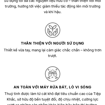
Sử dụng tối đa các nguyên liệu hữu cơ – thân thiện với môi
trường, hướng tới việc giảm thiểu tác động lên môi trường
và khí hậu.
THÂN THIỆN VỚI NGƯỜI SỬ DỤNG
Thiết kế vừa tay, mang lại cảm giác chắc chắn – không trơn
trượt.
AN TOÀN VỚI MÁY RỬA BÁT, LÒ VI SÓNG
Thuỷ tinh được làm từ cát khô đạt tiêu chuẩn cao của Tiệp
Khắc, sở hữu độ bền tuyệt đối, độ chịu nhiệt, cường lực
vượt xa những sản phẩm khác hiện hữu trên thị trường.