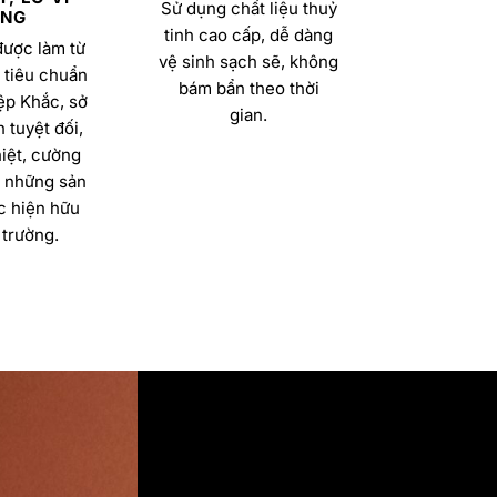
Sử dụng chất liệu thuỷ
NG
tinh cao cấp, dễ dàng
được làm từ
vệ sinh sạch sẽ, không
 tiêu chuẩn
bám bẩn theo thời
ệp Khắc, sở
gian.
 tuyệt đối,
iệt, cường
a những sản
 hiện hữu
 trường.