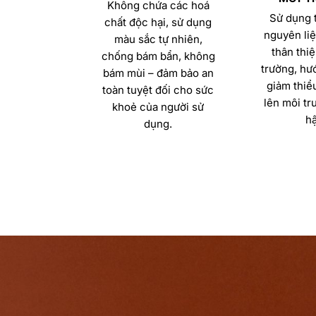
Không chứa các hoá
Sử dụng t
chất độc hại, sử dụng
nguyên liệ
màu sắc tự nhiên,
thân thiệ
chống bám bẩn, không
trường, hướ
bám mùi – đảm bảo an
giảm thiể
toàn tuyệt đối cho sức
lên môi tr
khoẻ của người sử
hậ
dụng.