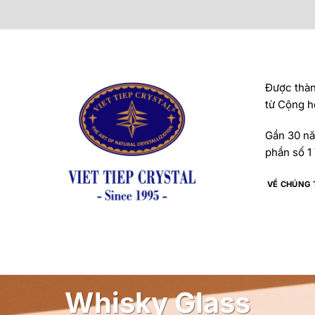
Được thành
từ Cộng h
Gần 30 năm
phần số 1 
VỀ CHÚNG 
Whisky Glass