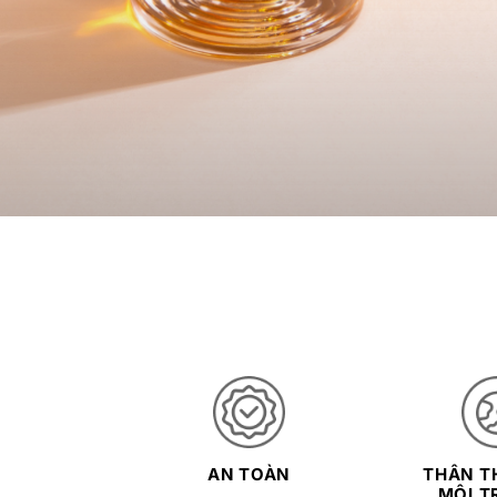
AN TOÀN
THÂN TH
MÔI T