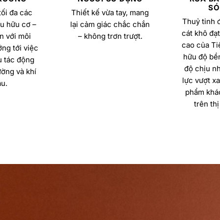
SÓ
ối đa các
Thiết kế vừa tay, mang
Thuỷ tinh 
u hữu cơ –
lại cảm giác chắc chắn
cát khô đạt
n với môi
– không trơn trượt.
cao của Ti
ng tới việc
hữu độ bền
u tác động
độ chịu nh
ường và khí
lực vượt x
u.
phẩm khác
trên thị