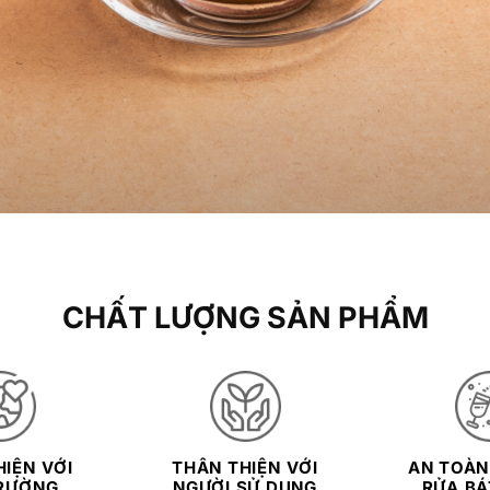
CHẤT LƯỢNG SẢN PHẨM
IỆN VỚI
THÂN THIỆN VỚI
AN TOÀN
RƯỜNG
NGƯỜI SỬ DỤNG
RỬA BÁT