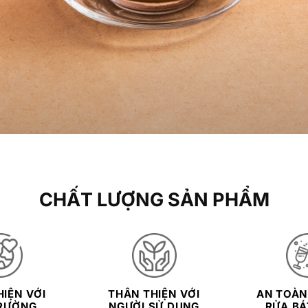
CHẤT LƯỢNG SẢN PHẨM
IỆN VỚI
THÂN THIỆN VỚI
AN TOÀN
RƯỜNG
NGƯỜI SỬ DỤNG
RỬA BÁT