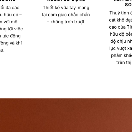
SÓ
ối đa các
Thiết kế vừa tay, mang
Thuỷ tinh 
u hữu cơ –
lại cảm giác chắc chắn
cát khô đạt
n với môi
– không trơn trượt.
cao của Ti
ng tới việc
hữu độ bền
u tác động
độ chịu nh
ường và khí
lực vượt x
u.
phẩm khác
trên thị