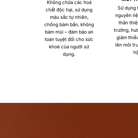
Không chứa các hoá
Sử dụng t
chất độc hại, sử dụng
nguyên liệ
màu sắc tự nhiên,
thân thiệ
chống bám bẩn, không
trường, hướ
bám mùi – đảm bảo an
giảm thiể
toàn tuyệt đối cho sức
lên môi tr
khoẻ của người sử
hậ
dụng.