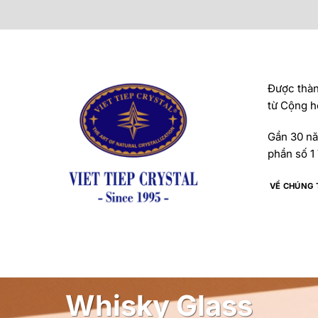
Được thành
từ Cộng h
Gần 30 năm
phần số 1 
VỀ CHÚNG 
Whisky Glass