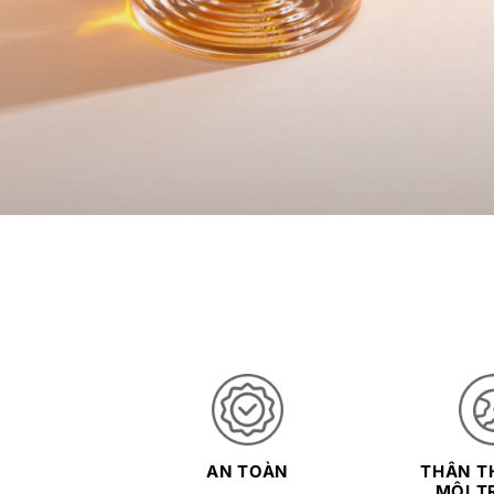
AN TOÀN
THÂN TH
MÔI T