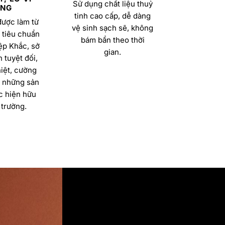
Sử dụng chất liệu thuỷ
NG
tinh cao cấp, dễ dàng
được làm từ
vệ sinh sạch sẽ, không
 tiêu chuẩn
bám bẩn theo thời
ệp Khắc, sở
gian.
 tuyệt đối,
iệt, cường
a những sản
 hiện hữu
 trường.