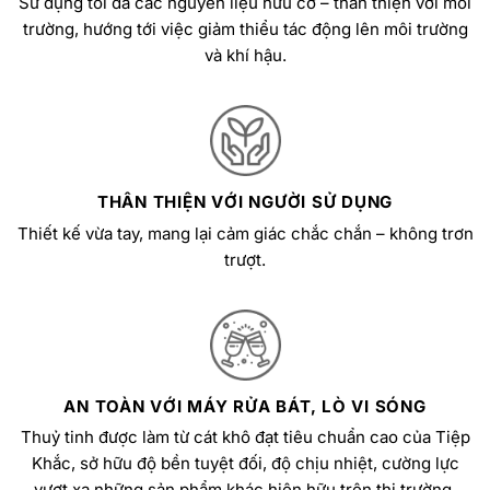
Sử dụng tối đa các nguyên liệu hữu cơ – thân thiện với môi
trường, hướng tới việc giảm thiểu tác động lên môi trường
và khí hậu.
THÂN THIỆN VỚI NGƯỜI SỬ DỤNG
Thiết kế vừa tay, mang lại cảm giác chắc chắn – không trơn
trượt.
AN TOÀN VỚI MÁY RỬA BÁT, LÒ VI SÓNG
Thuỷ tinh được làm từ cát khô đạt tiêu chuẩn cao của Tiệp
Khắc, sở hữu độ bền tuyệt đối, độ chịu nhiệt, cường lực
vượt xa những sản phẩm khác hiện hữu trên thị trường.