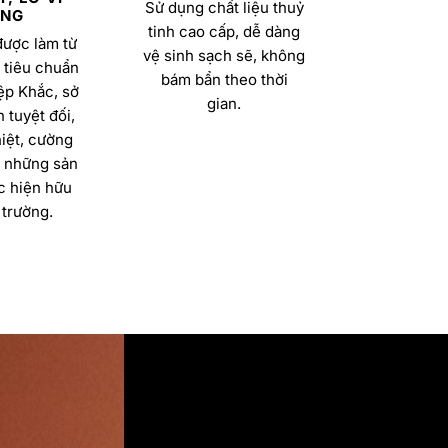
Sử dụng chất liệu thuỷ
NG
tinh cao cấp, dễ dàng
được làm từ
vệ sinh sạch sẽ, không
 tiêu chuẩn
bám bẩn theo thời
ệp Khắc, sở
gian.
 tuyệt đối,
iệt, cường
a những sản
 hiện hữu
 trường.