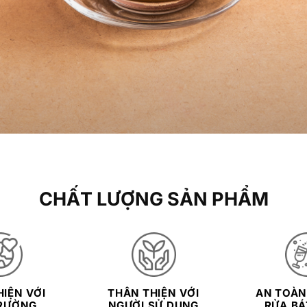
CHẤT LƯỢNG SẢN PHẨM
IỆN VỚI
THÂN THIỆN VỚI
AN TOÀN
RƯỜNG
NGƯỜI SỬ DỤNG
RỬA BÁT