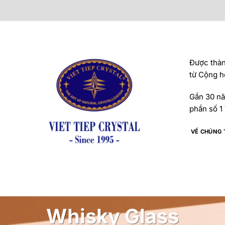
Được thành
từ Cộng h
Gần 30 năm
phần số 1 
VỀ CHÚNG 
Whisky Glass