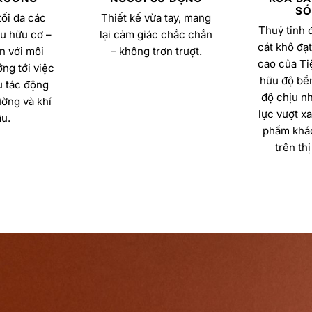
SÓ
ối đa các
Thiết kế vừa tay, mang
Thuỷ tinh 
u hữu cơ –
lại cảm giác chắc chắn
cát khô đạt
n với môi
– không trơn trượt.
cao của Ti
ng tới việc
hữu độ bền
u tác động
độ chịu nh
ường và khí
lực vượt x
u.
phẩm khác
trên thị