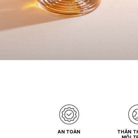
AN TOÀN
THÂN TH
MÔI T