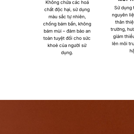
Không chứa các hoá
Sử dụng t
chất độc hại, sử dụng
nguyên liệ
màu sắc tự nhiên,
thân thiệ
chống bám bẩn, không
trường, hướ
bám mùi – đảm bảo an
giảm thiể
toàn tuyệt đối cho sức
lên môi tr
khoẻ của người sử
hậ
dụng.